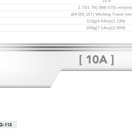
10 A
1.73/1.78(.068/.070) mm(inc
@4.00(.157) Working Travel mm
113g(4.04oz)(1.13N)
200g(7.14oz)(2.00N)