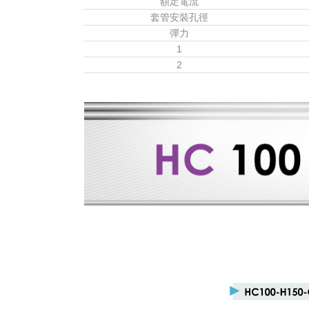
額定電流
套管安裝孔徑
彈力
1
2