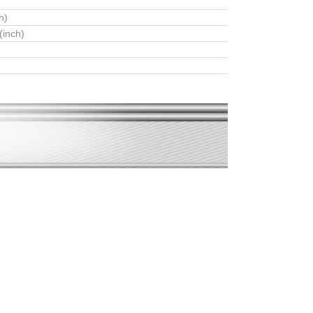
h)
(inch)